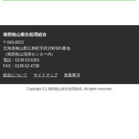
南部桧山衛生処理組合
〒043-0023
北海道檜山郡江差町字田沢町681番地
（南部桧山清掃センター内）
電話：0139-53-6301
FAX：0139-52-4738
組合について
サイトマップ
免責事項
Copyright (C) 南部桧山衛生処理組合. All rights reserved.