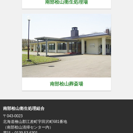
南部桧山衛生処理場
南部桧山葬斎場
南部桧山衛生処理組合
〒043-0023
北海道檜山郡江差町字田沢町681番地
（南部桧山清掃センター内）
電話：0139-53-6301