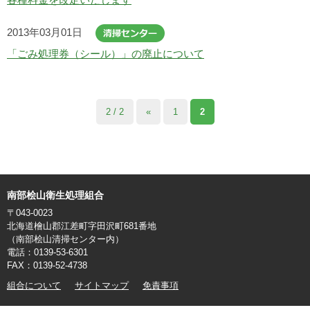
2013年03月01日
「ごみ処理券（シール）」の廃止について
2 / 2
«
1
2
南部桧山衛生処理組合
〒043-0023
北海道檜山郡江差町字田沢町681番地
（南部桧山清掃センター内）
電話：0139-53-6301
FAX：0139-52-4738
組合について
サイトマップ
免責事項